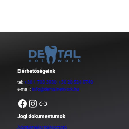
Elérhetőségeink
tel:
+36 1 700 3930
,
+36 20 524 0740
e-mail:
info@dentalnetwork.hu
Facebook
Instagram
Link
Jogi dokumentumok
Adatkezelési tájékoztató